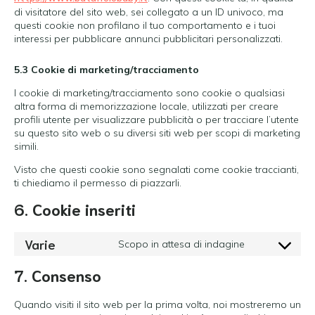
di visitatore del sito web, sei collegato a un ID univoco, ma
questi cookie non profilano il tuo comportamento e i tuoi
interessi per pubblicare annunci pubblicitari personalizzati.
5.3 Cookie di marketing/tracciamento
I cookie di marketing/tracciamento sono cookie o qualsiasi
altra forma di memorizzazione locale, utilizzati per creare
profili utente per visualizzare pubblicità o per tracciare l’utente
su questo sito web o su diversi siti web per scopi di marketing
simili.
Visto che questi cookie sono segnalati come cookie traccianti,
ti chiediamo il permesso di piazzarli.
6. Cookie inseriti
Varie
Scopo in attesa di indagine
Consent
to
7. Consenso
service
varie
Quando visiti il sito web per la prima volta, noi mostreremo un