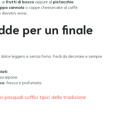
, ai
frutti di bosco
oppure al
pistacchio
.
ppa cannolo
o coppe cheesecake al caffè.
o davvero wow.
de per un finale
dolce leggero e senza forno. Facili da decorare e sempre
lati
.
ascarpone.
nco
, fresca e profumata.
 pasquali soffici tipici della tradizione