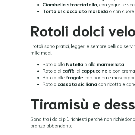
Ciambella stracciatella
, con yogurt e scag
Torta al cioccolato morbida
o con cuore c
Rotoli dolci vel
I rotoli sono pratici, leggeri e sempre belli da serv
mille modi.
Rotolo alla
Nutella
o alla
marmellata
.
Rotolo al
caffè
, al
cappuccino
o con crema 
Rotolo alle
fragole
con panna e mascarpon
Rotolo
cassata siciliana
con ricotta e cand
Tiramisù e dess
Sono tra i dolci più richiesti perché non richiedon
pranzo abbondante.