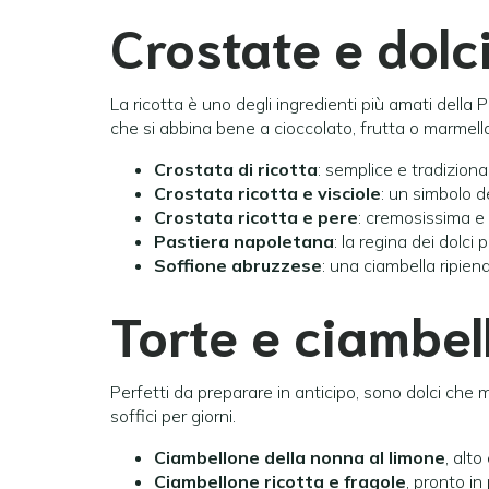
Crostate e dolci
La ricotta è uno degli ingredienti più amati dell
che si abbina bene a cioccolato, frutta o marmell
Crostata di ricotta
: semplice e tradizion
Crostata ricotta e visciole
: un simbolo d
Crostata ricotta e pere
: cremosissima e 
Pastiera napoletana
: la regina dei dolci
Soffione abruzzese
: una ciambella ripiena
Torte e ciambel
Perfetti da preparare in anticipo, sono dolci che 
soffici per giorni.
Ciambellone della nonna al limone
, alt
Ciambellone ricotta e fragole
, pronto in