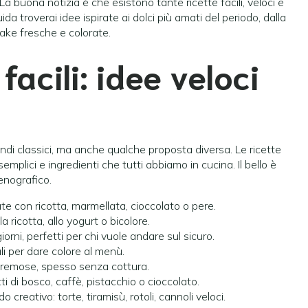
 buona notizia è che esistono tante ricette facili, veloci e
da troverai idee ispirate ai dolci più amati del periodo, dalla
cake fresche e colorate.
facili: idee veloci
di classici, ma anche qualche proposta diversa. Le ricette
semplici e ingredienti che tutti abbiamo in cucina. Il bello è
enografico.
te con ricotta, marmellata, cioccolato o pere.
a ricotta, allo yogurt o bicolore.
orni, perfetti per chi vuole andare sul sicuro.
ali per dare colore al menù.
remose, spesso senza cottura.
 di bosco, caffè, pistacchio o cioccolato.
do creativo: torte, tiramisù, rotoli, cannoli veloci.