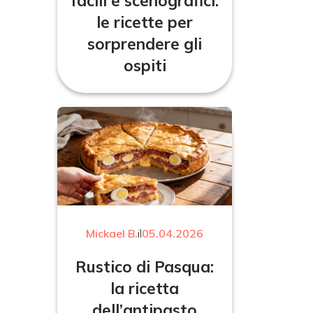
facili e scenografici:
le ricette per
sorprendere gli
ospiti
Mickael B.
il
05.04.2026
Rustico di Pasqua:
la ricetta
dell’antipasto