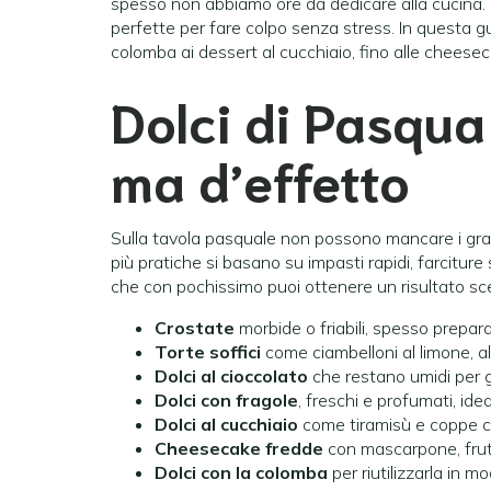
spesso non abbiamo ore da dedicare alla cucina. La
perfette per fare colpo senza stress. In questa gui
colomba ai dessert al cucchiaio, fino alle cheese
Dolci di Pasqua 
ma d’effetto
Sulla tavola pasquale non possono mancare i gran
più pratiche si basano su impasti rapidi, farciture 
che con pochissimo puoi ottenere un risultato sc
Crostate
morbide o friabili, spesso prepara
Torte soffici
come ciambelloni al limone, all
Dolci al cioccolato
che restano umidi per gi
Dolci con fragole
, freschi e profumati, ide
Dolci al cucchiaio
come tiramisù e coppe c
Cheesecake fredde
con mascarpone, frutti
Dolci con la colomba
per riutilizzarla in mo