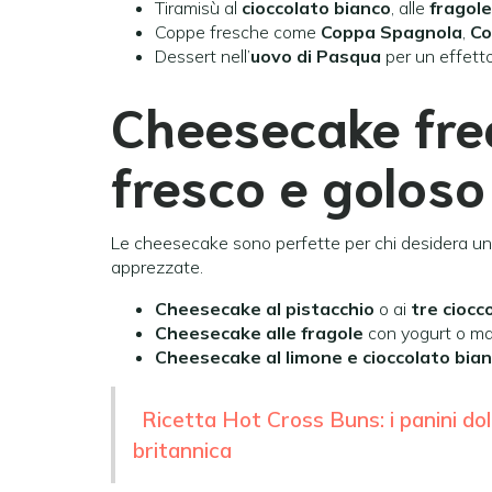
Tiramisù al
cioccolato bianco
, alle
fragole
Coppe fresche come
Coppa Spagnola
,
Co
Dessert nell’
uovo di Pasqua
per un effett
Cheesecake fred
fresco e goloso
Le cheesecake sono perfette per chi desidera un 
apprezzate.
Cheesecake al pistacchio
o ai
tre ciocco
Cheesecake alle fragole
con yogurt o m
Cheesecake al limone e cioccolato bia
Ricetta Hot Cross Buns: i panini dolci
britannica