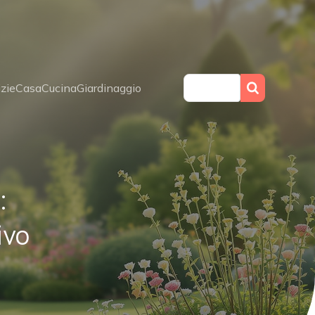
zie
Casa
Cucina
Giardinaggio
:
ivo