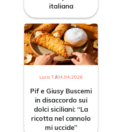
italiana
Luca T.
il
04.04.2026
Pif e Giusy Buscemi
in disaccordo sui
dolci siciliani: “La
ricotta nel cannolo
mi uccide”