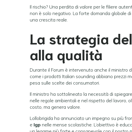
Il rischio? Una perdita di valore per le filiere au
non è solo negativo. La forte domanda globale di 
una crescita reale.
La strategia de
alla qualità
Durante il Forum è intervenuto anche il ministro de
come i prodotti Italian sounding abbiano prezzi me
pesa sulle scelte dei consumatori.
Il ministro ha sottolineato la necessità di spiegar
nelle regole ambientali e nel rispetto del lavoro, 
costo, ma genera valore.
Lollobrigida ha annunciato un impegno su più fronti. 
e
Igp
nelle mense scolastiche. L’obiettivo è educa
un legame più forte e consapevole con il nostro 