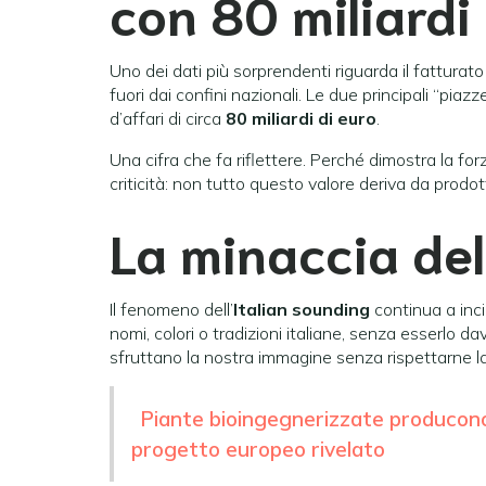
con 80 miliardi
Uno dei dati più sorprendenti riguarda il fatturato
fuori dai confini nazionali. Le due principali “piazz
d’affari di circa
80 miliardi di euro
.
Una cifra che fa riflettere. Perché dimostra la fo
criticità: non tutto questo valore deriva da prodott
La minaccia del
Il fenomeno dell’
Italian sounding
continua a inci
nomi, colori o tradizioni italiane, senza esserlo d
sfruttano la nostra immagine senza rispettarne la
Piante bioingegnerizzate producono
progetto europeo rivelato