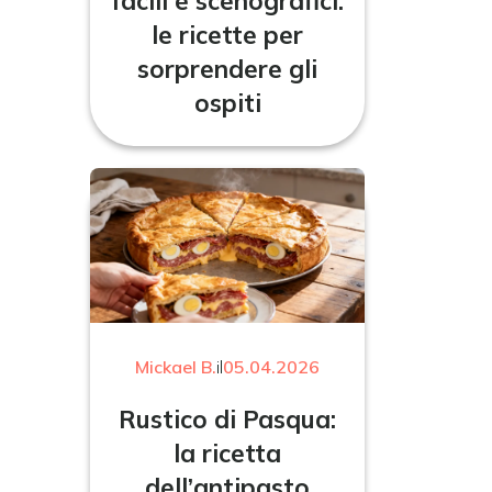
facili e scenografici:
le ricette per
sorprendere gli
ospiti
Mickael B.
il
05.04.2026
Rustico di Pasqua:
la ricetta
dell’antipasto